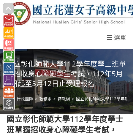
跳
轉
至
主
選單
要
內
容
國立彰化師範大學112學年度學士班單
獨招收身心障礙學生考試，112年5月
1日起至5月12日止受理報名
>
行政團隊
>
教務處
>
特教組
>
國立彰化師範大學112學年度學
國立彰化師範大學112學年度學士
班單獨招收身心障礙學生考試，