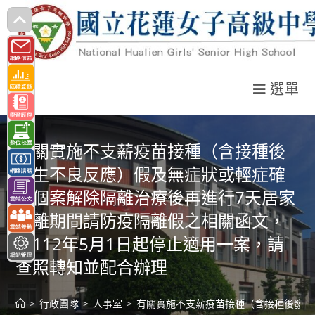
跳
轉
至
主
選單
要
內
容
有關實施不支薪疫苗接種（含接種後
發生不良反應）假及無症狀或輕症確
診個案解除隔離治療後再進行7天居家
隔離期間請防疫隔離假之相關函文，
自112年5月1日起停止適用一案，請
查照轉知並配合辦理
>
行政團隊
>
人事室
>
有關實施不支薪疫苗接種（含接種後發生