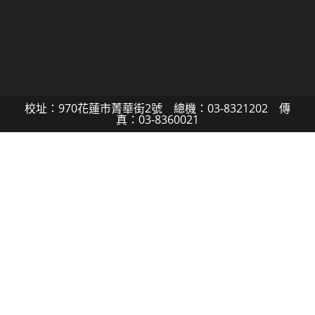
校址：970花蓮市菁華街2號 總機：03-8321202 傳
真：03-8360021