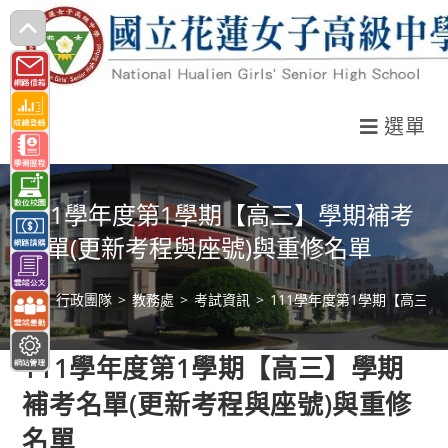
跳
轉
至
主
選單
要
內
容
111學年度第1學期【高三】學期補考
名單(更新考程與座號)與重修名單
>
行政團隊
>
教務處
>
考試資訊
>
111學年度第1學期【高三
111學年度第1學期【高三】學期
補考名單(更新考程與座號)與重修
名單