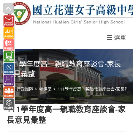
跳
轉
至
主
選單
要
內
容
111學年度高一親職教育座談會-家長
意見彙整
>
行政團隊
>
輔導室
>
111學年度高一親職教育座談會-家長意
111學年度高一親職教育座談會-家
長意見彙整