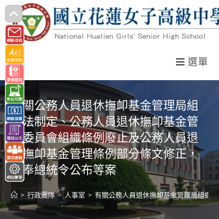
跳
轉
至
主
選單
要
內
容
有關公務人員退休撫卹基金管理局組
織法制定、公務人員退休撫卹基金管
理委員會組織條例廢止及公務人員退
休撫卹基金管理條例部分條文修正，
業奉總統令公布等案
>
行政團隊
>
人事室
>
有關公務人員退休撫卹基金管理局組織法