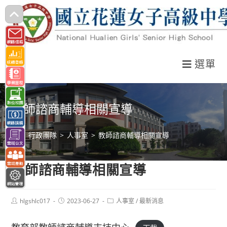
跳
轉
至
主
選單
要
內
容
教師諮商輔導相關宣導
>
行政團隊
>
人事室
>
教師諮商輔導相關宣導
教師諮商輔導相關宣導
Post
Post
Post
hlgshlc017
2023-06-27
人事室
/
最新消息
author:
published:
category: