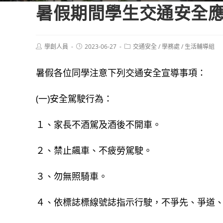
暑假期間學生交通安全
Post
Post
Post
學創人員
2023-06-27
交通安全
/
學務處
/
生活輔導組
author:
published:
category:
暑假各位同學注意下列交通安全宣導事項：
(一)安全駕駛行為：
１、家長不酒駕及酒後不開車。
２、禁止飆車、不疲勞駕駛。
３、勿無照騎車。
４、依標誌標線號誌指示行駛，不爭先、爭道