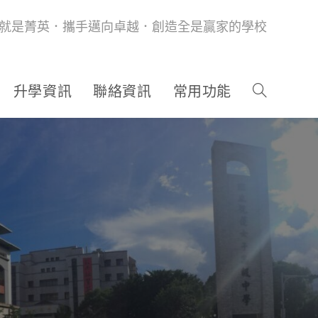
就是菁英．攜手邁向卓越．創造全是贏家的學校
升學資訊
聯絡資訊
常用功能