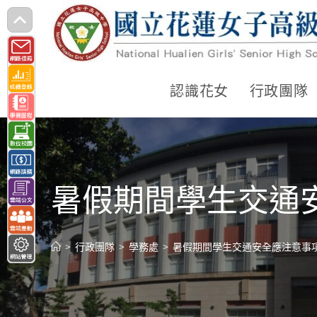
跳
轉
至
主
認識花女
行政團隊
要
內
容
暑假期間學生交通
>
行政團隊
>
學務處
>
暑假期間學生交通安全應注意事