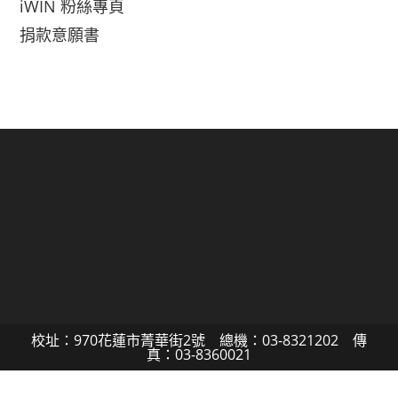
iWIN 粉絲專頁
捐款意願書
校址：970花蓮市菁華街2號 總機：03-8321202 傳
真：03-8360021