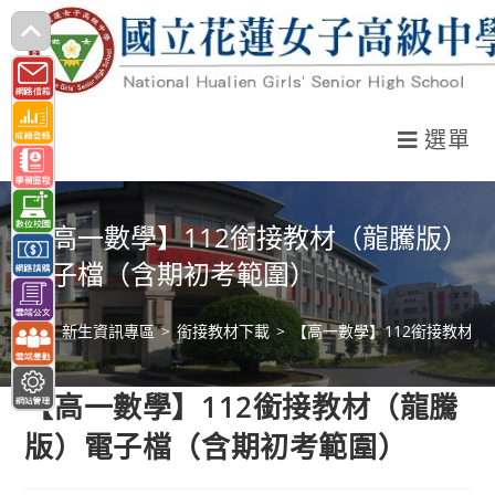
跳
轉
至
主
選單
要
內
容
【高一數學】112銜接教材（龍騰版）
電子檔（含期初考範圍）
>
新生資訊專區
>
銜接教材下載
>
【高一數學】112銜接教材
【高一數學】112銜接教材（龍騰
版）電子檔（含期初考範圍）