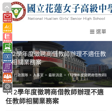
跳
轉
至
主
選單
要
內
容
112學年度徵聘商借教師辦理不適任教
師相關業務案
>
行政團隊
>
人事室
>
最新消息
>
112學年度徵聘商借教師辦
112學年度徵聘商借教師辦理不適
任教師相關業務案