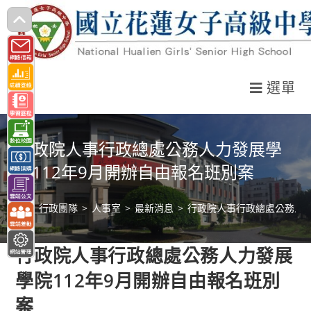
跳
轉
至
主
選單
要
內
容
行政院人事行政總處公務人力發展學
院112年9月開辦自由報名班別案
>
行政團隊
>
人事室
>
最新消息
>
行政院人事行政總處公務人力
行政院人事行政總處公務人力發展
學院112年9月開辦自由報名班別
案