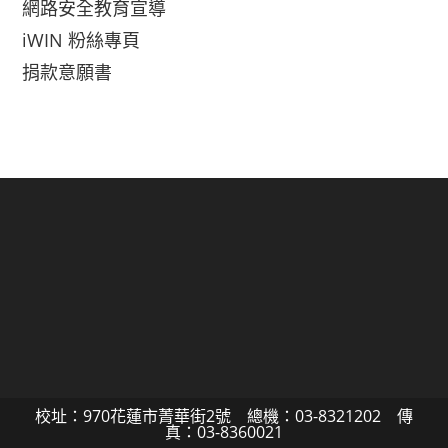
網路安全教育宣導
iWIN 粉絲專頁
捐款意願書
校址：970花蓮市菁華街2號 總機：03-8321202 傳
真：03-8360021