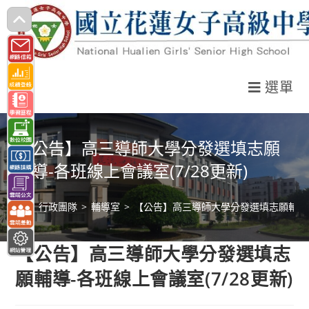
跳
轉
至
主
選單
要
內
容
【公告】高三導師大學分發選填志願
輔導-各班線上會議室(7/28更新)
>
行政團隊
>
輔導室
>
【公告】高三導師大學分發選填志願輔導-各
【公告】高三導師大學分發選填志
願輔導-各班線上會議室(7/28更新)