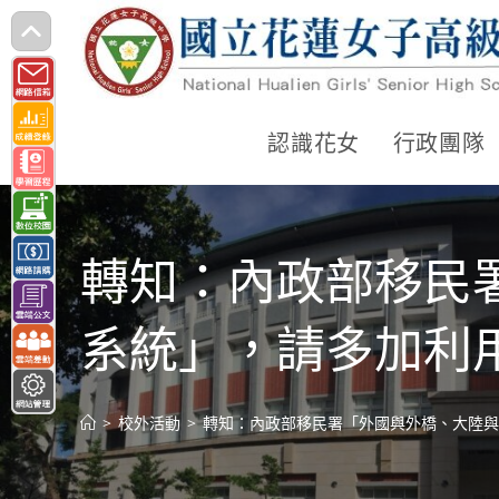
跳
轉
至
主
認識花女
行政團隊
要
內
容
轉知：內政部移民
系統」，請多加利
>
校外活動
>
轉知：內政部移民署「外國與外橋、大陸與