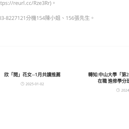
/reurl.cc/Rze3Rr)。
8227121分機154陳小姐、156張先生。
欣「閱」花女─1月共讀推薦
轉知:中山大學「第
在職 進修學分
2025-01-02
2024