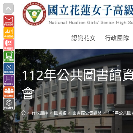
跳
轉
至
主
認識花女
行政團隊
要
內
容
112年公共圖書館
會
>
行政團隊
>
圖書館
>
圖書館公告訊息
>
112年公共