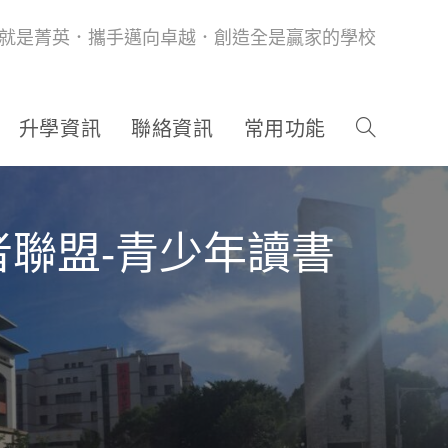
就是菁英．攜手邁向卓越．創造全是贏家的學校
升學資訊
聯絡資訊
常用功能
者聯盟-青少年讀書