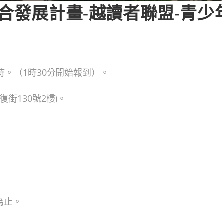
整合發展計畫-越讀者聯盟-青少
4時。（1時30分開始報到）。
街130號2樓)。
為止。