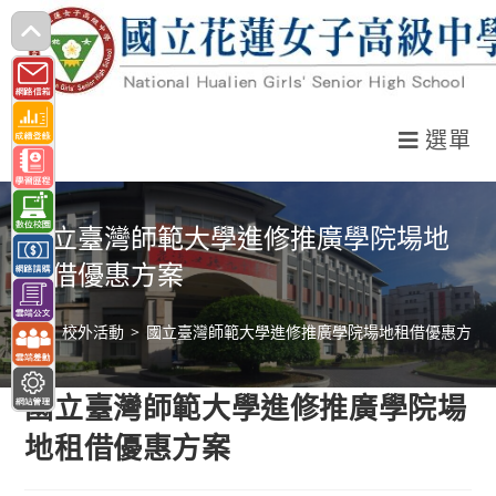
跳
轉
至
主
選單
要
內
容
國立臺灣師範大學進修推廣學院場地
租借優惠方案
>
校外活動
>
國立臺灣師範大學進修推廣學院場地租借優惠方案
國立臺灣師範大學進修推廣學院場
地租借優惠方案