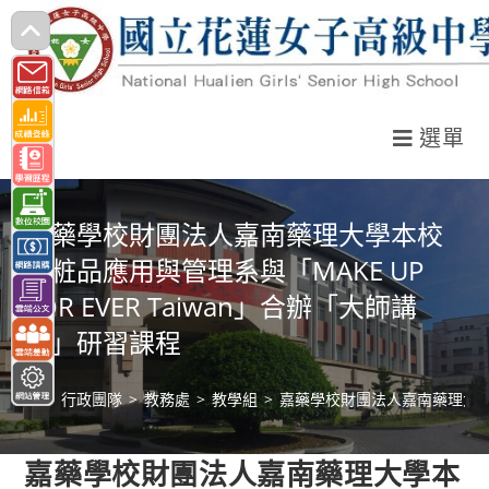
跳
轉
至
主
選單
要
內
容
嘉藥學校財團法人嘉南藥理大學本校
化粧品應用與管理系與「MAKE UP
FOR EVER Taiwan」合辦「大師講
堂」研習課程
>
行政團隊
>
教務處
>
教學組
>
嘉藥學校財團法人嘉南藥理大學本校
嘉藥學校財團法人嘉南藥理大學本