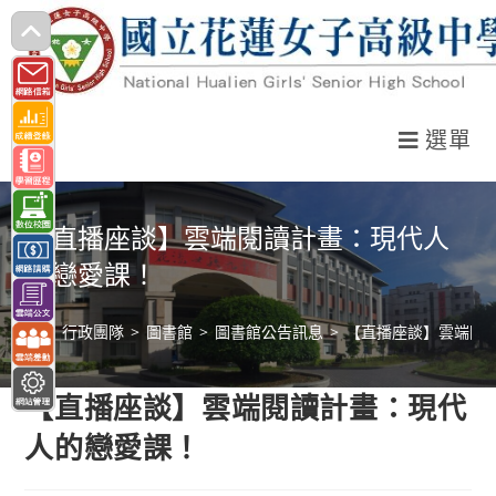
跳
轉
至
主
選單
要
內
容
【直播座談】雲端閱讀計畫：現代人
的戀愛課！
>
行政團隊
>
圖書館
>
圖書館公告訊息
>
【直播座談】雲端閱
【直播座談】雲端閱讀計畫：現代
人的戀愛課！