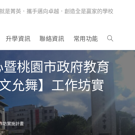
就是菁英．攜手邁向卓越．創造全是贏家的學校
升學資訊
聯絡資訊
常用功能
心暨桃園市政府教育
允文允舞】工作坊實
作坊實施計畫