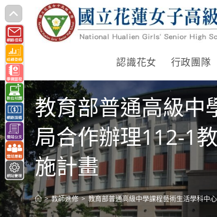
跳
轉
至
主
認識花女
行政團隊
要
內
教育部普通高級中
容
局合作辦理112-
施計畫
>
教師進修
>
教育部普通高級中學課程藝術生活學科中心