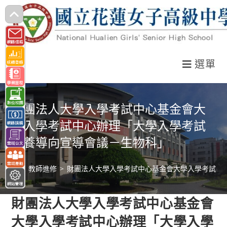
跳
轉
至
主
選單
要
內
容
財團法人大學入學考試中心基金會大
學入學考試中心辦理「大學入學考試
素養導向宣導會議－生物科」
>
教師進修
>
財團法人大學入學考試中心基金會大學入學考試中
財團法人大學入學考試中心基金會
大學入學考試中心辦理「大學入學