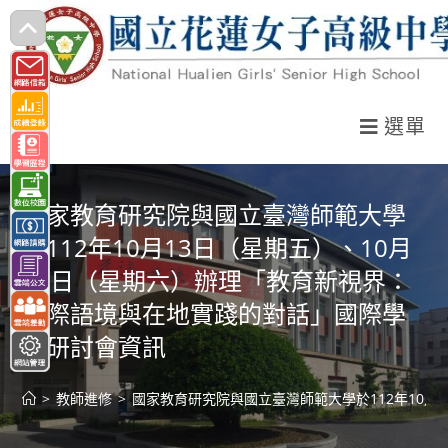
跳
轉
至
主
選單
要
內
容
國家教育研究院與國立臺灣師範大學
於112年10月13日（星期五）、10月
14日（星期六）辦理「教育新視界：
國際語境與在地實踐的對話」國際學
術研討會資訊
>
教師進修
>
國家教育研究院與國立臺灣師範大學於112年10月