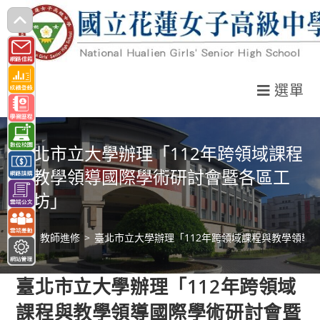
跳
轉
至
主
選單
要
內
容
臺北市立大學辦理「112年跨領域課程
與教學領導國際學術研討會暨各區工
作坊」
>
教師進修
>
臺北市立大學辦理「112年跨領域課程與教學領導
臺北市立大學辦理「112年跨領域
課程與教學領導國際學術研討會暨