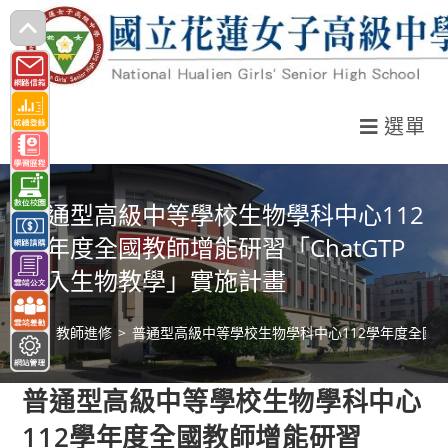
跳
轉
至
主
選單
要
內
容
普通型高級中等學校生物學科中心112
學年度全國教師增能研習「ChatGTP
融入生物教學」實施計畫
>
教師進修
>
普通型高級中等學校生物學科中心112學年度全國教
普通型高級中等學校生物學科中心
112學年度全國教師增能研習