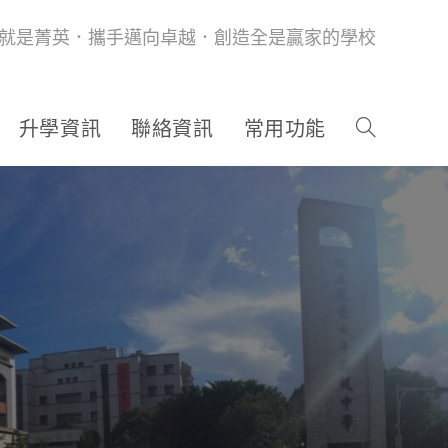
就是菁英．攜手邁向卓越．創造全是贏家的學校
升學資訊
聯絡資訊
常用功能