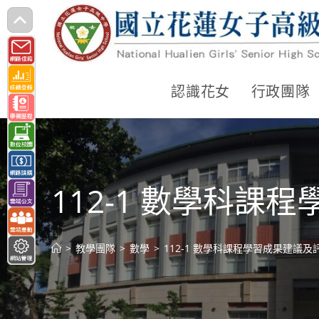
跳
轉
至
主
認識花女
行政團隊
要
內
容
112-1 數學科課
>
教學團隊
>
數學
>
112-1 數學科課程學習成果建議及