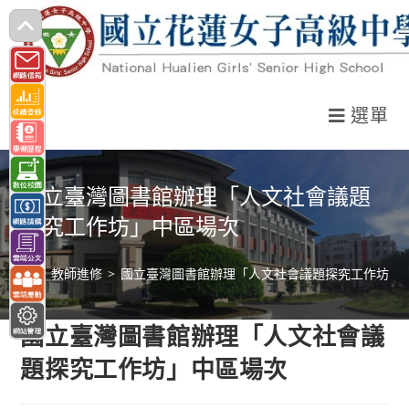
跳
轉
至
主
選單
要
內
容
國立臺灣圖書館辦理「人文社會議題
探究工作坊」中區場次
>
教師進修
>
國立臺灣圖書館辦理「人文社會議題探究工作坊」
國立臺灣圖書館辦理「人文社會議
題探究工作坊」中區場次