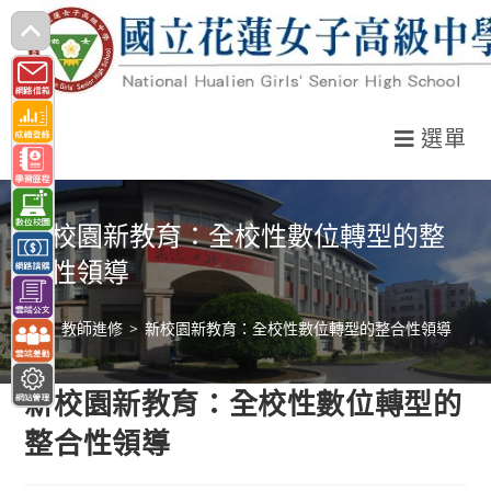
跳
轉
至
主
選單
要
內
容
新校園新教育：全校性數位轉型的整
合性領導
>
教師進修
>
新校園新教育：全校性數位轉型的整合性領導
新校園新教育：全校性數位轉型的
整合性領導