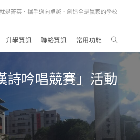
就是菁英．攜手邁向卓越．創造全是贏家的學校
升學資訊
聯絡資訊
常用功能
語漢詩吟唱競賽」活動