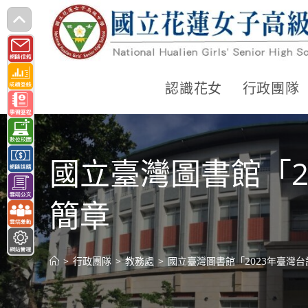
跳
轉
至
主
認識花女
行政團隊
要
內
容
國立臺灣圖書館「2
簡章
>
行政團隊
>
教務處
>
國立臺灣圖書館「2023年臺灣