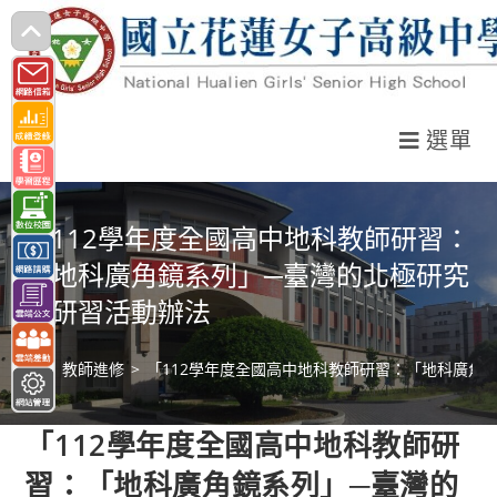
跳
轉
至
主
選單
要
內
容
「112學年度全國高中地科教師研習：
「地科廣角鏡系列」─臺灣的北極研究
」研習活動辦法
>
教師進修
>
「112學年度全國高中地科教師研習：「地科廣角
「112學年度全國高中地科教師研
習：「地科廣角鏡系列」─臺灣的