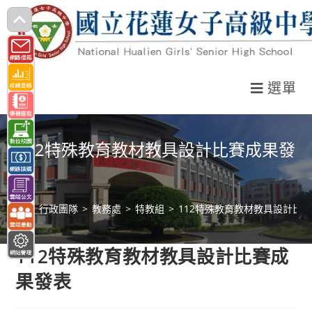
跳
轉
至
主
選單
要
內
容
112特殊教育教材教具設計比賽成果發
表
>
行政團隊
>
教務處
>
特教組
>
112特殊教育教材教具設計比
112特殊教育教材教具設計比賽成
果發表