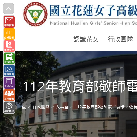
跳
轉
至
主
認識花女
行政團隊
要
內
容
112年教育部敬師
>
行政團隊
>
人事室
>
112年教育部敬師電子賀卡，敬