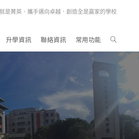
就是菁英．攜手邁向卓越．創造全是贏家的學校
升學資訊
聯絡資訊
常用功能