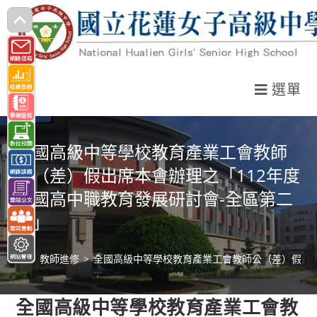
跳
轉
至
主
選單
要
內
容
全國高級中等學校教育產業工會教師
公（差）假出席本會辦理之「112年度
全國高中職教育發展研討會-全區第二
場」
>
教師進修
>
全國高級中等學校教育產業工會教師公（差）假出席
全國高級中等學校教育產業工會教