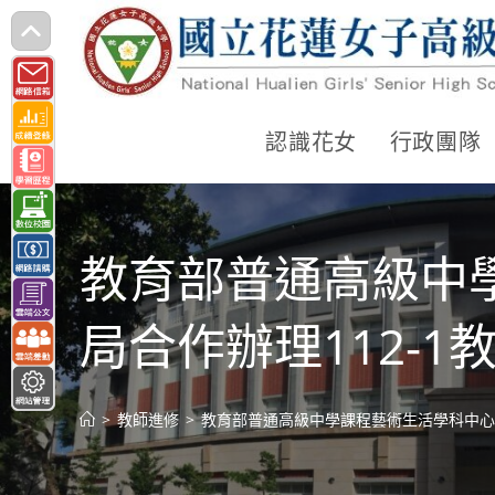
跳
轉
至
主
認識花女
行政團隊
要
內
容
教育部普通高級中
局合作辦理112-
>
教師進修
>
教育部普通高級中學課程藝術生活學科中心