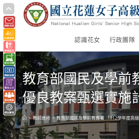
跳
轉
至
主
認識花女
行政團隊
要
內
容
教育部國民及學前教
優良教案甄選實施
>
教師進修
>
教育部國民及學前教育署 「112學年度高