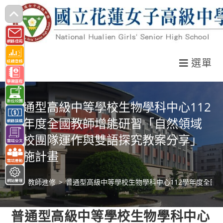
跳
轉
至
主
選單
要
內
容
普通型高級中等學校生物學科中心112
學年度全國教師增能研習「自然領域
跨校團隊運作與雙語探究教案分享」
實施計畫
>
教師進修
>
普通型高級中等學校生物學科中心112學年度全國
普通型高級中等學校生物學科中心