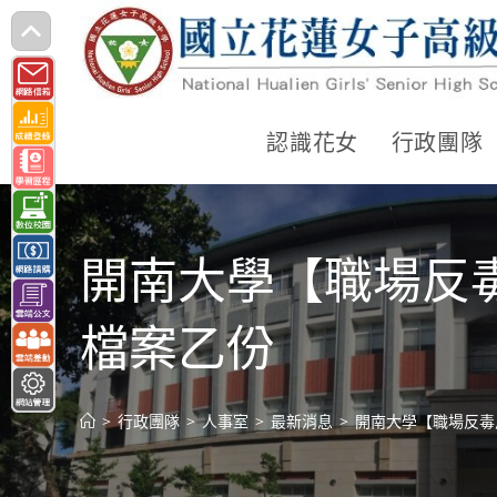
跳
轉
至
主
認識花女
行政團隊
要
內
容
開南大學【職場反
檔案乙份
>
行政團隊
>
人事室
>
最新消息
>
開南大學【職場反毒