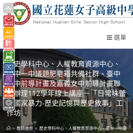
跳
轉
至
主
選單
要
內
容
歷史學科中心、人權教育資源中心、
臺中一中議題肥皂箱共備社群、臺中
一中前導計畫及嘉義女中前導計畫聯
合辦理112學年線上講座－「日常味蕾
與國家暴力-歷史記憶與歷史敘事」工
作坊
>
教師進修
>
歷史學科中心、人權教育資源中心、臺中一中議題肥