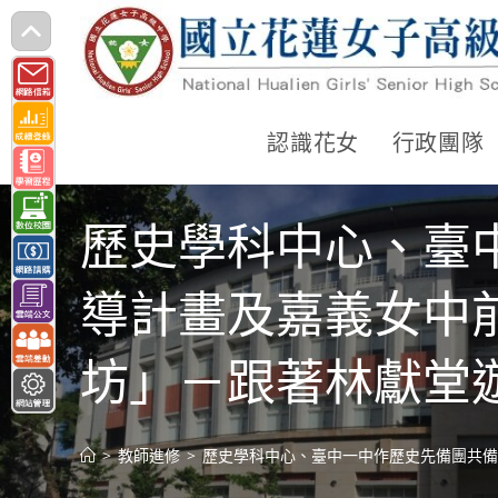
跳
轉
至
主
認識花女
行政團隊
要
內
歷史學科中心、臺
容
導計畫及嘉義女中
坊」－跟著林獻堂
>
教師進修
>
歷史學科中心、臺中一中作歷史先備團共備