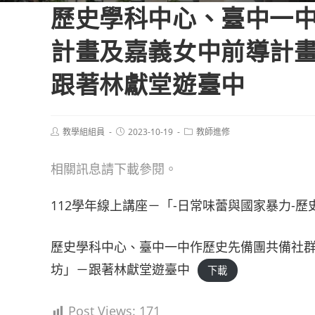
歷史學科中心、臺中一
計畫及嘉義女中前導計畫
跟著林獻堂遊臺中
Post
Post
Post
教學組組員
2023-10-19
教師進修
author:
published:
category:
相關訊息請下載參閱。
112學年線上講座－「-日常味蕾與國家暴力-歷史
歷史學科中心、臺中一中作歷史先備團共備社群
坊」－跟著林獻堂遊臺中
下載
Post Views:
171