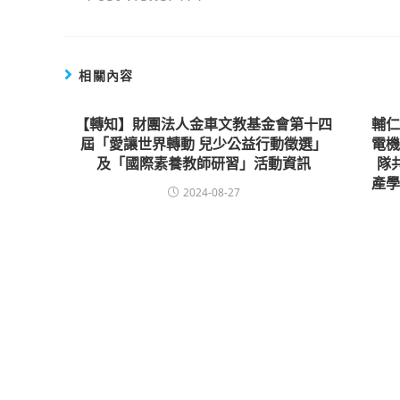
相關內容
【轉知】財團法人金車文教基金會第十四
輔
屆「愛讓世界轉動 兒少公益行動徵選」
電
及「國際素養教師研習」活動資訊
隊共
產
2024-08-27