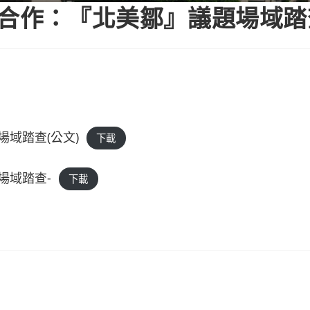
好合作：『北美鄒』議題場域踏
域踏查(公文)
下載
場域踏查-
下載