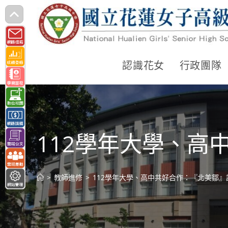
跳
轉
至
主
認識花女
行政團隊
要
內
容
112學年大學、
>
教師進修
>
112學年大學、高中共好合作：『北美鄒