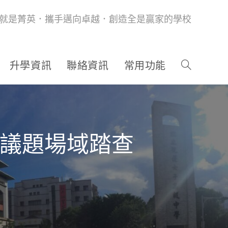
就是菁英．攜手邁向卓越．創造全是贏家的學校
升學資訊
聯絡資訊
常用功能
』議題場域踏查