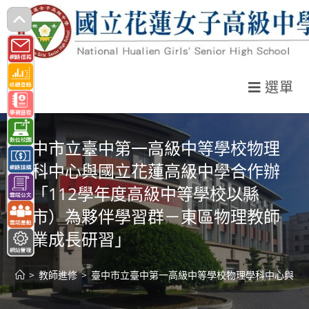
跳
轉
至
主
選單
要
內
容
臺中市立臺中第一高級中等學校物理
學科中心與國立花蓮高級中學合作辦
理「112學年度高級中等學校以縣
（市）為夥伴學習群－東區物理教師
專業成長研習」
>
教師進修
>
臺中市立臺中第一高級中等學校物理學科中心與國