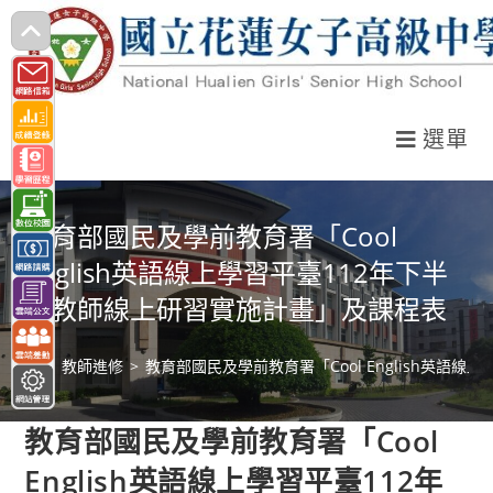
跳
轉
至
主
選單
要
內
容
教育部國民及學前教育署「Cool
English英語線上學習平臺112年下半
年教師線上研習實施計畫」及課程表
>
教師進修
>
教育部國民及學前教育署「Cool English英語
教育部國民及學前教育署「Cool
English英語線上學習平臺112年