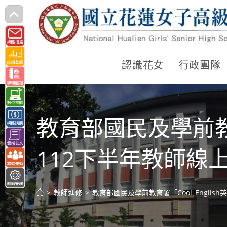
跳
轉
至
主
認識花女
行政團隊
要
內
容
教育部國民及學前教育
112下半年教師線
>
教師進修
>
教育部國民及學前教育署「Cool_Engl