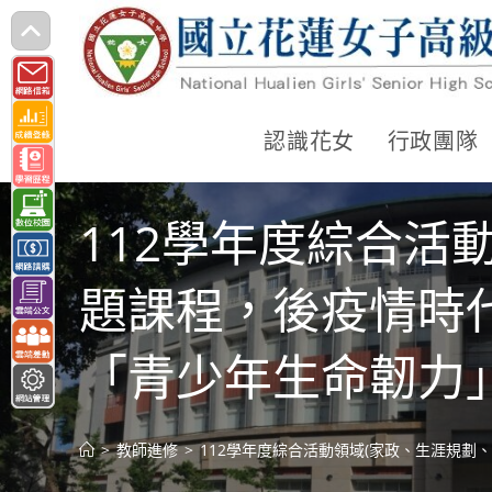
跳
轉
至
主
認識花女
行政團隊
要
內
112學年度綜合活
容
題課程，後疫情時
「青少年生命韌力
>
教師進修
>
112學年度綜合活動領域(家政、生涯規