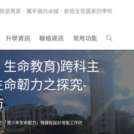
就是菁英．攜手邁向卓越．創造全是贏家的學校
升學資訊
聯絡資訊
常用功能
、生命教育)跨科主
命韌力之探究-
坊
究-「青少年生命韌力」微課程設計增能工作坊