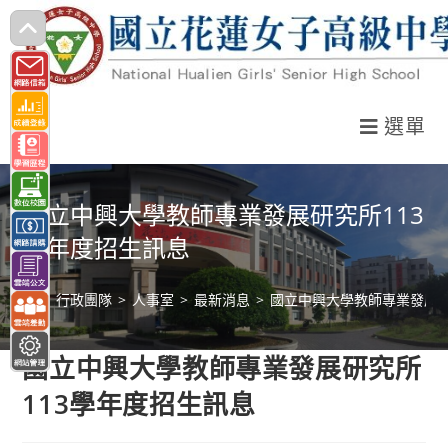
跳
轉
至
主
選單
要
內
容
國立中興大學教師專業發展研究所113
學年度招生訊息
>
行政團隊
>
人事室
>
最新消息
>
國立中興大學教師專業發展研
國立中興大學教師專業發展研究所
113學年度招生訊息