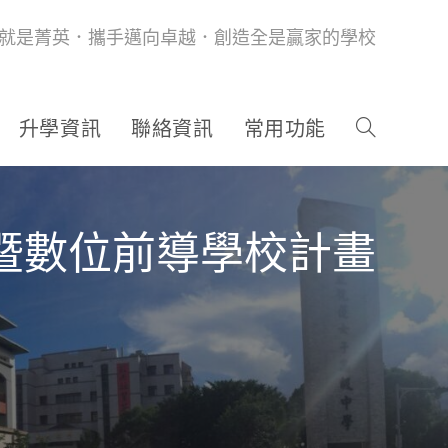
就是菁英．攜手邁向卓越．創造全是贏家的學校
升學資訊
聯絡資訊
常用功能
優暨數位前導學校計畫