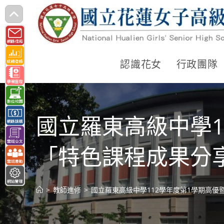
跳
轉
至
主
認識花女
行政團隊
要
內
容
國立羅東高級中學1
「特色課程成果分
>
教師進修
>
國立羅東高級中學112學年度第1學期高