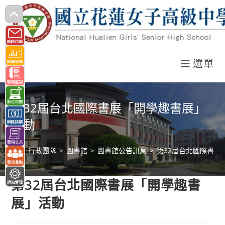
跳
轉
至
主
選單
要
內
容
第32屆台北國際書展「開學趣書展」
活動
>
行政團隊
>
圖書館
>
圖書館公告訊息
>
第32屆台北國際書展
第32屆台北國際書展「開學趣書
展」活動