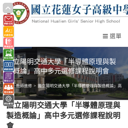
跳
轉
至
主
選單
要
內
容
國立陽明交通大學「半導體原理與製
造概論」高中多元選修課程說明會
>
教師進修
>
國立陽明交通大學「半導體原理與製造概論」高中
國立陽明交通大學「半導體原理與
製造概論」高中多元選修課程說明
會