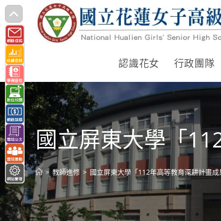
跳
轉
至
主
認識花女
行政團隊
要
內
容
國立屏東大學「11
>
教師進修
>
國立屏東大學「112年高等教育深耕計畫成