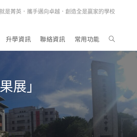
就是菁英．攜手邁向卓越．創造全是贏家的學校
升學資訊
聯絡資訊
常用功能
成果展」