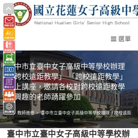
跳
轉
至
主
選單
要
內
容
臺中市立臺中女子高級中等學校辦理
「跨校遠距教學」 「跨校遠距教學」
線上講座，邀請各校對跨校遠距教學
有興趣的老師踴躍參加
>
教師進修
>
臺中市立臺中女子高級中等學校辦理「跨校遠距教
臺中市立臺中女子高級中等學校辦