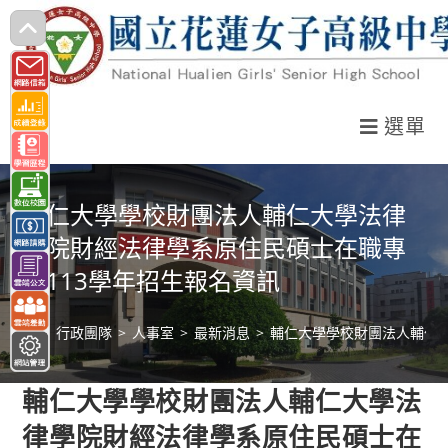
跳
轉
至
主
選單
要
內
容
輔仁大學學校財團法人輔仁大學法律
學院財經法律學系原住民碩士在職專
班113學年招生報名資訊
>
行政團隊
>
人事室
>
最新消息
>
輔仁大學學校財團法人輔仁大
輔仁大學學校財團法人輔仁大學法
律學院財經法律學系原住民碩士在