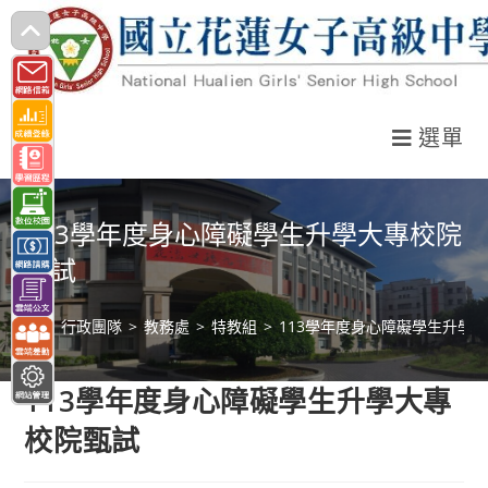
跳
轉
至
主
選單
要
內
容
113學年度身心障礙學生升學大專校院
甄試
>
行政團隊
>
教務處
>
特教組
>
113學年度身心障礙學生升學
113學年度身心障礙學生升學大專
校院甄試