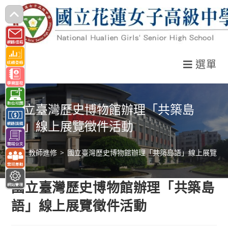
跳
轉
至
主
選單
要
內
容
國立臺灣歷史博物館辦理「共築島
語」線上展覽徵件活動
>
教師進修
>
國立臺灣歷史博物館辦理「共築島語」線上展覽徵
國立臺灣歷史博物館辦理「共築島
語」線上展覽徵件活動