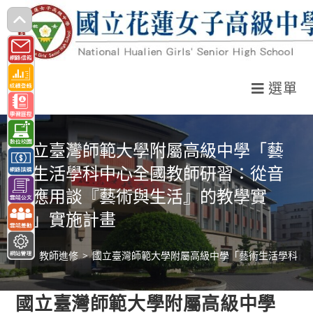
跳
轉
至
主
選單
要
內
容
國立臺灣師範大學附屬高級中學「藝
術生活學科中心全國教師研習：從音
樂應用談『藝術與生活』的教學實
踐」實施計畫
>
教師進修
>
國立臺灣師範大學附屬高級中學「藝術生活學科中
國立臺灣師範大學附屬高級中學